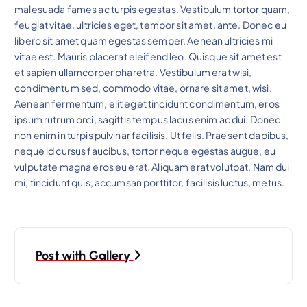
malesuada fames ac turpis egestas. Vestibulum tortor quam,
feugiat vitae, ultricies eget, tempor sit amet, ante. Donec eu
libero sit amet quam egestas semper. Aenean ultricies mi
vitae est. Mauris placerat eleifend leo. Quisque sit amet est
et sapien ullamcorper pharetra. Vestibulum erat wisi,
condimentum sed, commodo vitae, ornare sit amet, wisi.
Aenean fermentum, elit eget tincidunt condimentum, eros
ipsum rutrum orci, sagittis tempus lacus enim ac dui. Donec
non enim in turpis pulvinar facilisis. Ut felis. Praesent dapibus,
neque id cursus faucibus, tortor neque egestas augue, eu
vulputate magna eros eu erat. Aliquam erat volutpat. Nam dui
mi, tincidunt quis, accumsan porttitor, facilisis luctus, metus.
N
Post with Gallery
a
v