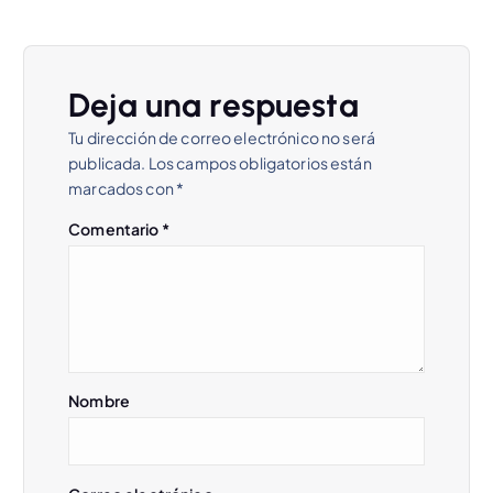
e
g
Deja una respuesta
a
Tu dirección de correo electrónico no será
c
publicada.
Los campos obligatorios están
marcados con
*
i
Comentario
*
ó
n
d
e
Nombre
e
n