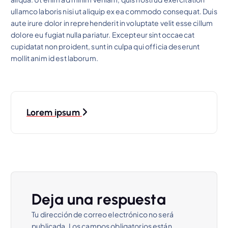
ullamco laboris nisi ut aliquip ex ea commodo consequat. Duis
aute irure dolor in reprehenderit in voluptate velit esse cillum
dolore eu fugiat nulla pariatur. Excepteur sint occaecat
cupidatat non proident, sunt in culpa qui officia deserunt
mollit anim id est laborum.
N
Lorem ipsum
a
v
e
g
Deja una respuesta
a
Tu dirección de correo electrónico no será
c
publicada.
Los campos obligatorios están